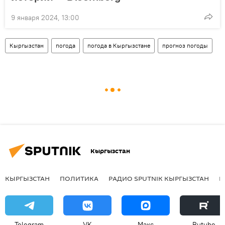
9 января 2024, 13:00
Кыргызстан
погода
погода в Кыргызстане
прогноз погоды
Кыргызстан
КЫРГЫЗСТАН
ПОЛИТИКА
РАДИО SPUTNIK КЫРГЫЗСТАН
Р
Telegram
VK
Макс
Rutube