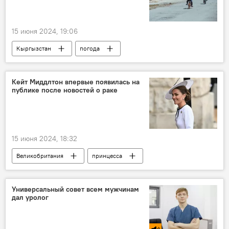
15 июня 2024, 19:06
Кыргызстан
погода
погода в Кыргызстане
прогноз погоды
Кейт Миддлтон впервые появилась на
публике после новостей о раке
15 июня 2024, 18:32
Великобритания
принцесса
Кейт Миддлтон
исчезновение
появление
В мире
рак
Универсальный совет всем мужчинам
дал уролог