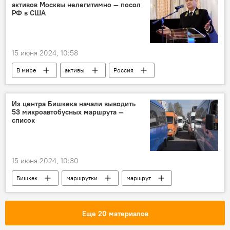
активов Москвы нелегитимно — посол
РФ в США
15 июня 2024, 10:58
В мире
активы
Россия
Украина
Политика
G7
Спецоперация России по защите Донбасса
Из центра Бишкека начали выводить
53 микроавтобусных маршрута —
список
15 июня 2024, 10:30
Бишкек
маршрутки
маршрут
изменения
движение
Еще 20 материалов