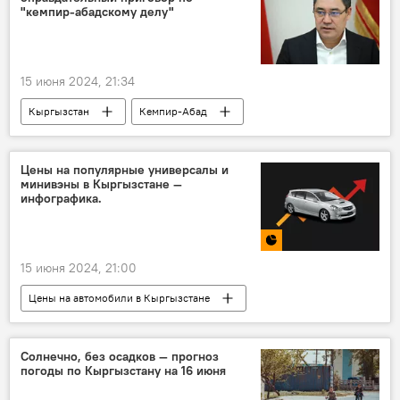
"кемпир-абадскому делу"
15 июня 2024, 21:34
Кыргызстан
Кемпир-Абад
Кемпир-Абадское водохранилище
Садыр Жапаров
Цены на популярные универсалы и
минивэны в Кыргызстане —
Первомайский районный суд
приговор
инфографика.
15 июня 2024, 21:00
Цены на автомобили в Кыргызстане
Инфографика
Кыргызстан
машина
авто
минивэн
Солнечно, без осадков — прогноз
погоды по Кыргызстану на 16 июня