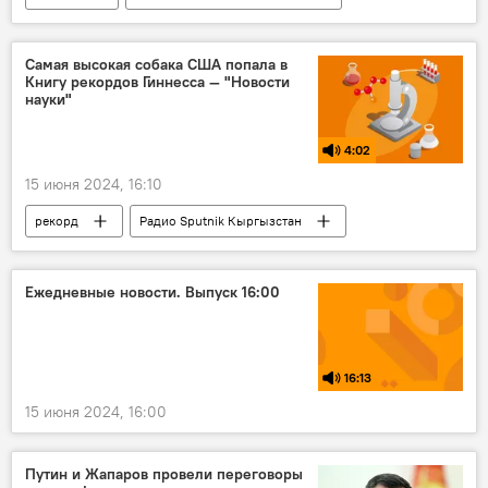
риелтор
мошенники
схема
квартира
Россия
Самая высокая собака США попала в
Книгу рекордов Гиннесса — "Новости
науки"
4:02
15 июня 2024, 16:10
рекорд
Радио Sputnik Кыргызстан
собака
наука
Новости науки и новых технологий
Ежедневные новости. Выпуск 16:00
искусственный интеллект
Марс
книга рекордов Гиннесса
16:13
15 июня 2024, 16:00
Путин и Жапаров провели переговоры