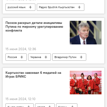
русский язык
Радио Sputnik Кыргызстан
термин
правила
название
правописание
Песков раскрыл детали инициативы
Путина по мирному урегулированию
конфликта
15 июня 2024, 12:36
Россия
Украина
Владимир Путин
предложение
урегулирование
конфликт
мир
Кыргызстан завоевал 6 медалей на
Играх БРИКС
Спецоперация России по защите Донбасса
15 июня 2024, 12:10
Кыргызстан
спорт
Казань