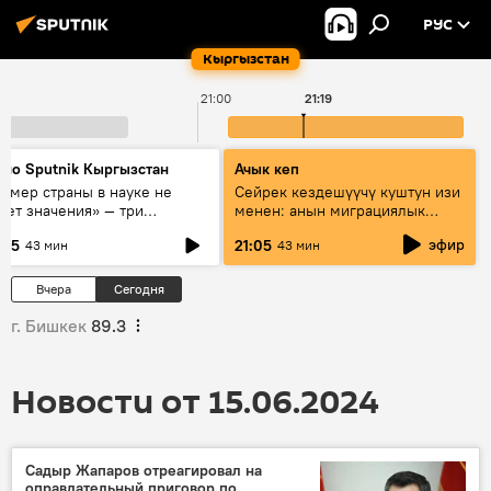
РУС
Кыргызстан
21:00
21:19
дио Sputnik Кыргызстан
Ачык кеп
азмер страны в науке не
Сейрек кездешүүчү куштун изи
еет значения» — три
менен: анын миграциялык
сперта о сотрудничестве
жолу эмнеден кабар берет?
эфир
:05
21:05
43 мин
43 мин
ссии и Кыргызстана в
разовании и исследованиях
Вчера
Сегодня
г. Бишкек
89.3
Новости от 15.06.2024
Садыр Жапаров отреагировал на
оправдательный приговор по