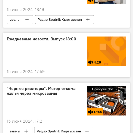
15 июня 2024, 18:19
уролог
Радио Sputnik Кыргызстан
Личный доктор
Игорь Князев
Кыргызстан
упражнения Кегеля
Ежедневные новости. Выпуск 18:00
здоровье
мужчины
4:26
15 июня 2024, 17:59
"Черные риелторы". Метод отъема
жилья через микрозаймы
17:44
15 июня 2024, 17:21
займы
Радио Sputnik Кыргызстан