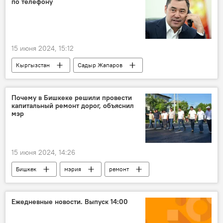
по телефону
15 июня 2024, 15:12
Кыргызстан
Садыр Жапаров
Россия
Владимир Путин
переговоры
Политика
Почему в Бишкеке решили провести
капитальный ремонт дорог, объяснил
мэр
15 июня 2024, 14:26
Бишкек
мэрия
ремонт
ремонт дорог
Айбек Джунушалиев
Ежедневные новости. Выпуск 14:00