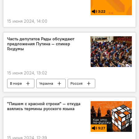
3:22
15 июня 2024, 14:00
Часть депутатов Рады обсуждают
предложения Путина — спикер
Госдумы
15 июня 2024, 13:02
В мире
Украина
Россия
Вячеслав Володин
Владимир Путин
Политика
предложение
"Пишем с красной строки" — откуда
взялись термины русского языка
Верховная рада
Спецоперация России по защите Донбасса
9:27
15 июня 2024, 12:39