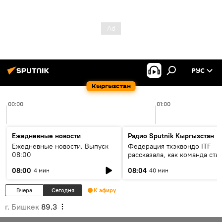
РУС
Кыргызстан
00:00
01:00
Ежедневные новости
Радио Sputnik Кыргызстан
Ежедневные новости. Выпуск
Федерация тхэквондо ITF
08:00
рассказала, как команда ста
жертвой мошенников
08:00
08:04
4 мин
40 мин
Вчера
Сегодня
К эфиру
г. Бишкек
89.3