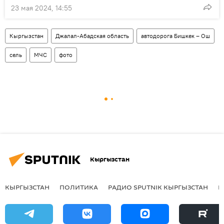
23 мая 2024, 14:55
Кыргызстан
Джалал-Абадская область
автодорога Бишкек – Ош
сель
МЧС
фото
Кыргызстан
КЫРГЫЗСТАН
ПОЛИТИКА
РАДИО SPUTNIK КЫРГЫЗСТАН
Р