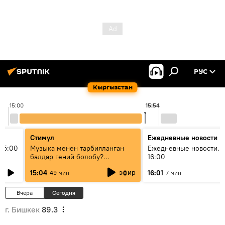
РУС
Кыргызстан
15:00
15:54
Стимул
Ежедневные новости
15:00
Музыка менен тарбияланган
Ежедневные новости. 
балдар гений болобу?
16:00
Кыргыздын жашоосунда
эфир
15:04
16:01
49 мин
7 мин
музыканын орду
Вчера
Сегодня
г. Бишкек
89.3