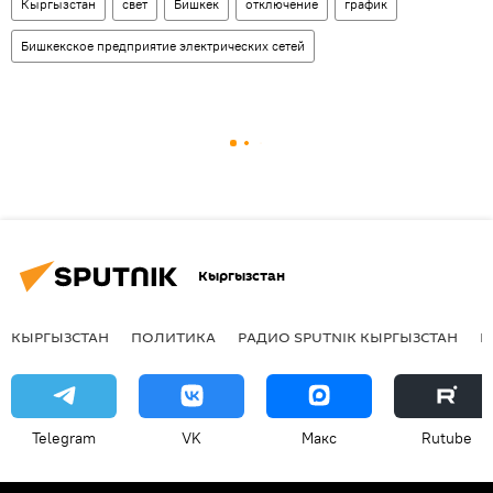
Кыргызстан
свет
Бишкек
отключение
график
Бишкекское предприятие электрических сетей
Кыргызстан
КЫРГЫЗСТАН
ПОЛИТИКА
РАДИО SPUTNIK КЫРГЫЗСТАН
Р
Telegram
VK
Макс
Rutube