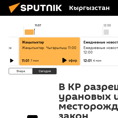
Кыргызстан
11:07
12:00
Жаңылыктар
Ежедневные новос
Выпуск
Жаңылыктар. Чыгарылыш 11:00
Ежедневные новост
12:00
эфир
11:01
12:01
7 мин
4 мин
Вчера
Сегодня
В КР разре
урановых 
месторожд
закон