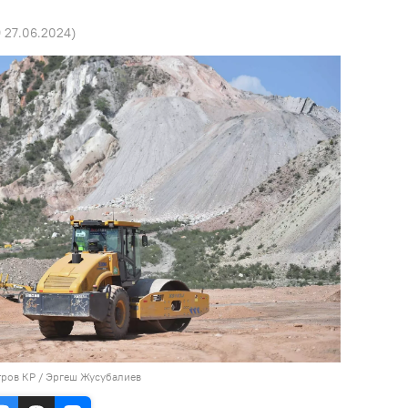
9 27.06.2024
)
тров КР / Эргеш Жусубалиев