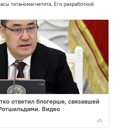
пасы титаномагнетита. Его разработкой
ко ответил блогерше, связавшей
 Ротшильдами. Видео