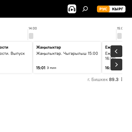
РУС
КЫРГ
14:00
15:00
ости
Жаңылыктар
Ежедневные 
ости. Выпуск
Жаңылыктар. Чыгарылыш 15:00
Ежедневные н
16:00
15:01
16:01
3 мин
3 мин
г. Бишкек
89.3