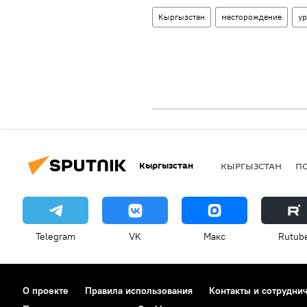
Кыргызстан
месторождение
ур
Кыргызстан
КЫРГЫЗСТАН
П
Telegram
VK
Макс
Rutub
О проекте
Правила использования
Контакты и сотрудни