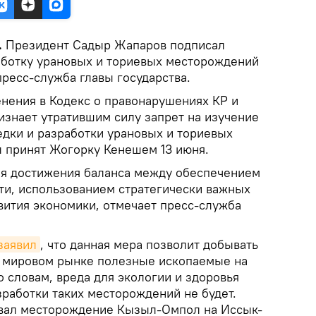
.
Президент Cадыр Жапаров подписал
ботку урановых и ториевых месторождений
ресс-служба главы государства.
енения в Кодекс о правонарушениях КР и
ризнает утратившим силу запрет на изучение
едки и разработки урановых и ториевых
 принят Жогорку Кенешем 13 июня.
я достижения баланса между обеспечением
ти, использованием стратегически важных
вития экономики, отмечает пресс-служба
заявил
, что данная мера позволит добывать
а мировом рынке полезные ископаемые на
 словам, вреда для экологии и здоровья
зработки таких месторождений не будет.
звал месторождение Кызыл-Омпол на Иссык-