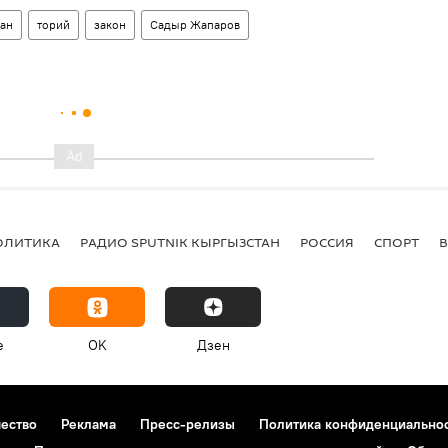
ан
торий
закон
Садыр Жапаров
ОЛИТИКА
РАДИО SPUTNIK КЫРГЫЗСТАН
РОССИЯ
СПОРТ
e
OK
Дзен
чество
Реклама
Пресс-релизы
Политика конфиденциально