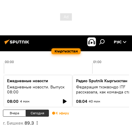
РУС
Кыргызстан
00:00
01:00
Ежедневные новости
Радио Sputnik Кыргызстан
Ежедневные новости. Выпуск
Федерация тхэквондо ITF
08:00
рассказала, как команда ста
жертвой мошенников
08:00
08:04
4 мин
40 мин
Вчера
Сегодня
К эфиру
г. Бишкек
89.3