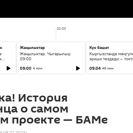
02:00
н
Жаңылыктар
Күн башат
е
Жаңылыктар. Чыгарылыш
Кыргызстанда мөңгүл
х
09:00
эриши тездеди — токт
мүмкүн эмеспи?
09:00
09:04
4 мин
46 мин
ка! История
нца о самом
м проекте — БАМе
34 08.07.2024
)