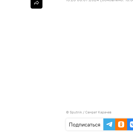
©
Sputnik
/ Самрат Карачев
Подписаться