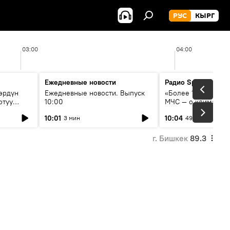
РУС
КЫРГ
03:00
04:00
Ежедневные новости
Радио Sputnik Кыр
өрдүн
Ежедневные новости. Выпуск
«Более 1200 сёл в 
отуу
10:00
МЧС — о климате, 
системе оповещен
10:01
10:04
3 мин
49 мин
населения
г. Бишкек
89.3