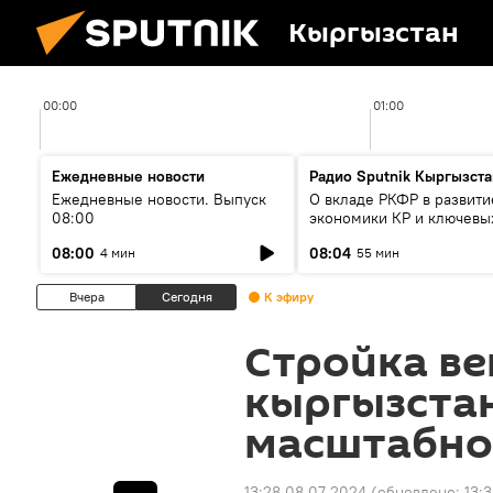
Кыргызстан
00:00
01:00
Ежедневные новости
Радио Sputnik Кыргызста
Ежедневные новости. Выпуск
О вкладе РКФР в развити
08:00
экономики КР и ключевы
секторах до 2030 года
08:00
08:04
4 мин
55 мин
Вчера
Сегодня
К эфиру
Стройка ве
кыргызста
масштабно
13:28 08.07.2024
(обновлено:
13: