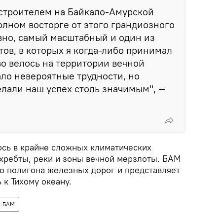
строителем на Байкало-Амурской
полном восторге от этого грандиозного
овно, самый масштабный и один из
ов, в которых я когда-либо принимал
во велось на территории вечной
ало невероятные трудности, но
лали наш успех столь значимым", —
ось в крайне сложных климатических
 хребты, реки и зоны вечной мерзлоты. БАМ
го полигона железных дорог и представляет
 к Тихому океану.
БАМ