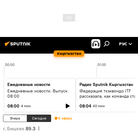
РУС
Кыргызстан
00:00
01:00
Ежедневные новости
Радио Sputnik Кыргызстан
Ежедневные новости. Выпуск
Федерация тхэквондо ITF
08:00
рассказала, как команда ста
жертвой мошенников
08:00
08:04
4 мин
40 мин
Вчера
Сегодня
К эфиру
г. Бишкек
89.3