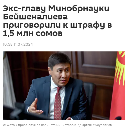
Экс-главу Минобрнауки
Бейшеналиева
приговорили к штрафу в
1,5 млн сомов
10:38 11.07.2024
© Фото / пресс-служба кабинета министров КР / Эргеш Жусубалиев