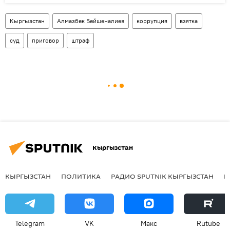
Кыргызстан
Алмазбек Бейшеналиев
коррупция
взятка
суд
приговор
штраф
Кыргызстан
КЫРГЫЗСТАН
ПОЛИТИКА
РАДИО SPUTNIK КЫРГЫЗСТАН
Р
Telegram
VK
Макс
Rutube