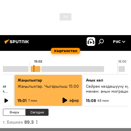
РУС
Кыргызстан
15:02
16:00
Жаңылыктар
Ачык кеп
кая
Жаңылыктар. Чыгарылыш 15:00
Сейрек кездешүүчү ку
рия
менен: анын миграция
азии
жолу эмнеден кабар б
эфир
15:01
15:08
7 мин
43 мин
Вчера
Сегодня
г. Бишкек
89.3