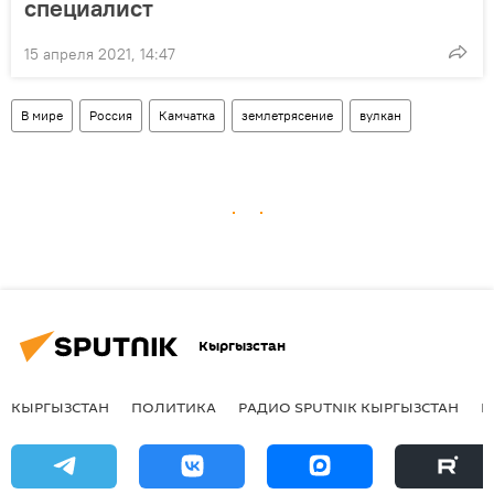
специалист
15 апреля 2021, 14:47
В мире
Россия
Камчатка
землетрясение
вулкан
Кыргызстан
КЫРГЫЗСТАН
ПОЛИТИКА
РАДИО SPUTNIK КЫРГЫЗСТАН
Р