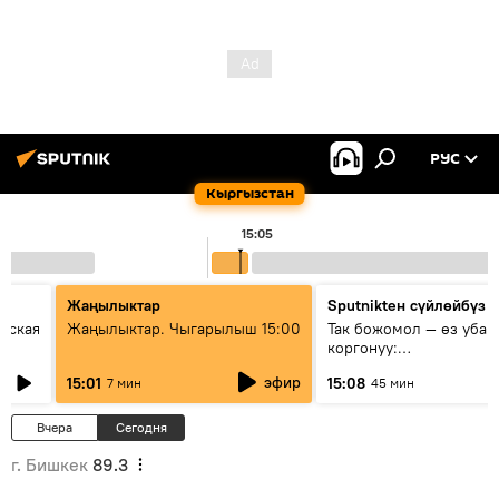
РУС
Кыргызстан
15:05
Жаңылыктар
Sputnikteн сүйлөйбүз
еская
Жаңылыктар. Чыгарылыш 15:00
Так божомол — өз убаг
коргонуу:
гидрометеорологиялык
эфир
15:01
15:08
7 мин
45 мин
кантип өркүндөтүлүүдө
Вчера
Сегодня
г. Бишкек
89.3