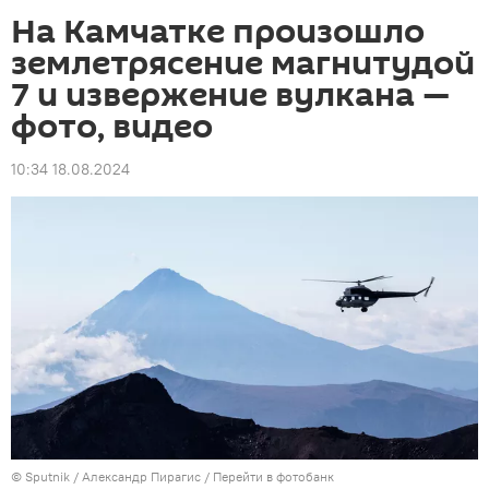
На Камчатке произошло
землетрясение магнитудой
7 и извержение вулкана —
фото, видео
10:34 18.08.2024
©
Sputnik
/ Александр Пирагис
/
Перейти в фотобанк