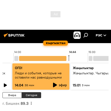
РУС
Кыргызстан
14:00
14:44
15:00
ОГО!
Жаңылыктар
уск
Люди и события, которые не
Жаңылыктар. Чыгарыл
оставили нас равнодушными
эфир
14:04
15:01
38 мин
3 мин
Вчера
Сегодня
г. Бишкек
89.3