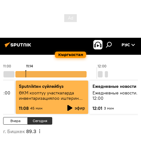
РУС
Кыргызстан
11:00
11:14
12:00
Sputnikteн сүйлөйбүз
Ежедневные новости
11:00
ӨКМ кооптуу участкаларда
Ежедневные новости. 
инвентаризациялоо иштерин
12:00
жүргүзүүдө — иш кайсы этапта?
эфир
11:08
12:01
45 мин
3 мин
Вчера
Сегодня
г. Бишкек
89.3