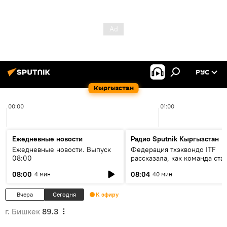
РУС
Кыргызстан
00:00
01:00
Ежедневные новости
Радио Sputnik Кыргызстан
Ежедневные новости. Выпуск
Федерация тхэквондо ITF
08:00
рассказала, как команда ста
жертвой мошенников
08:00
08:04
4 мин
40 мин
Вчера
Сегодня
К эфиру
г. Бишкек
89.3