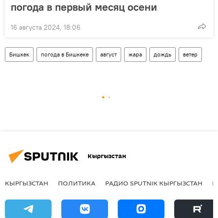
погода в первый месяц осени
16 августа 2024, 18:06
Бишкек
погода в Бишкеке
август
жара
дождь
ветер
Кыргызстан
КЫРГЫЗСТАН
ПОЛИТИКА
РАДИО SPUTNIK КЫРГЫЗСТАН
Р