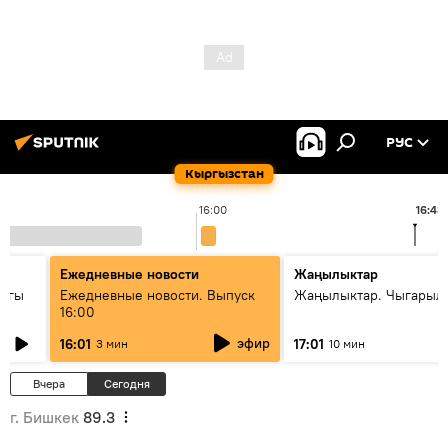
РУС
Кыргызстан
16:00
16:43
Ежедневные новости
Жаңылыктар
дагы
Ежедневные новости. Выпуск
Жаңылыктар. Чыгарыл
16:00
ызмат
эфир
16:01
17:01
3 мин
10 мин
Вчера
Сегодня
г. Бишкек
89.3