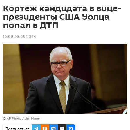
Кортеж кандидата в вице-
президенты США Уолца
попал в ДТП
10:09 03.09.2024
©
AP Photo
/ Jim Mone
Подписаться