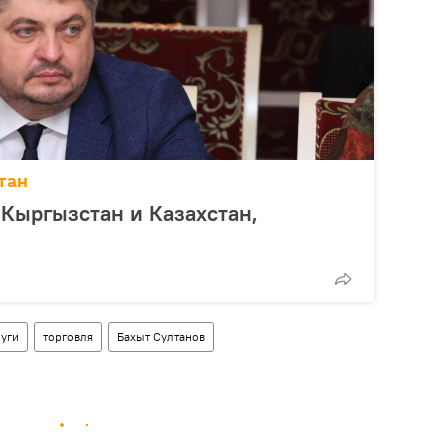
тан
Кыргызстан и Казахстан,
луги
торговля
Бахыт Султанов