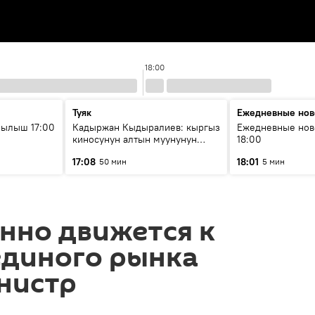
18:00
Туяк
Ежедневные нов
рылыш 17:00
Кадыржан Кыдыралиев: кыргыз
Ежедневные нов
киносунун алтын муунунун
18:00
өкүлү
17:08
18:01
50 мин
5 мин
нно движется к
единого рынка
нистр