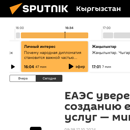
Кыргызстан
16:00
16:34
17:00
Личный интерес
Жаңылыктар
Выпуск
Почему народная дипломатия
Жаңылыктар. Чыга
становится важной частью
международного
эфир
16:04
17:01
47 мин
7 мин
сотрудничества
Вчера
Сегодня
ЕАЭС увере
созданию 
услуг — ми
09:38 17.10.2024