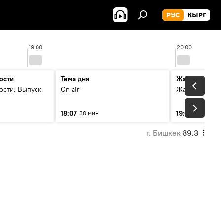
РУС
КЫРГ
19:00
20:00
ости
Тема дня
Жаңылыктар
ости. Выпуск
On air
Жаңылыктар.
18:07
19:01
30 мин
5 мин
г. Бишкек
89.3