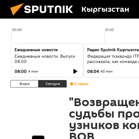
Кыргызстан
00:00
01:00
Ежедневные новости
Радио Sputnik Кыргызста
Ежедневные новости. Выпуск
Федерация тхэквондо IT
08:00
рассказала, как команда 
жертвой мошенников
08:00
08:04
4 мин
40 мин
Вчера
Сегодня
К эфиру
"Возвращен
судьбы пр
узников ко
ВОВ