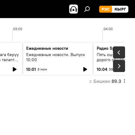
РУС
КЫРГ
03:00
04:00
Ежедневные новости
Радио Sputnik Кыр
ага берүү
Ежедневные новости. Выпуск
Пять ошибок котор
 талаптар
10:00
дорого обойтись п
жилья
10:01
10:04
3 мин
39 мин
г. Бишкек
89.3