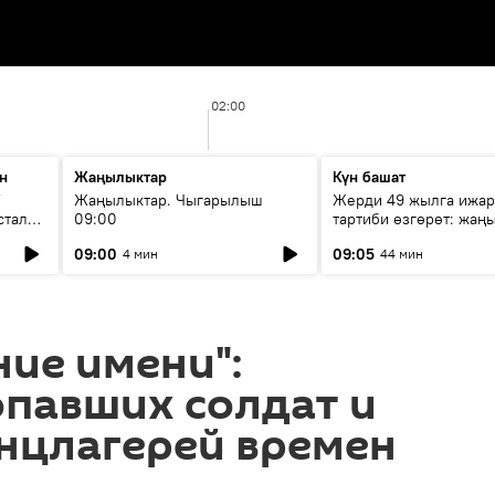
02:00
н
Жаңылыктар
Күн башат
F
Жаңылыктар. Чыгарылыш
Жерди 49 жылга ижар
стала
09:00
тартиби өзгөрөт: жаңы
эмнени көздөйт?
09:00
09:05
4 мин
44 мин
ие имени":
опавших солдат и
нцлагерей времен