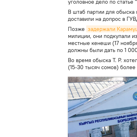
уголовное дело по статье 
В штаб партии для обыска
доставили на допрос в ГУВ
Позже
задержали Караму
милиции, они подкупали и
местные кенеши (17 ноябр
должны были дать по 1 000
Во время обыска Т. Р. хот
(15-30 тысяч сомов) более