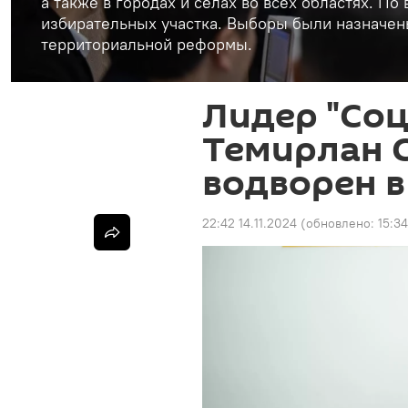
а также в городах и селах во всех областях. П
избирательных участка. Выборы были назначен
территориальной реформы.
Лидер "Со
Темирлан 
водворен в
22:42 14.11.2024
(обновлено:
15:34