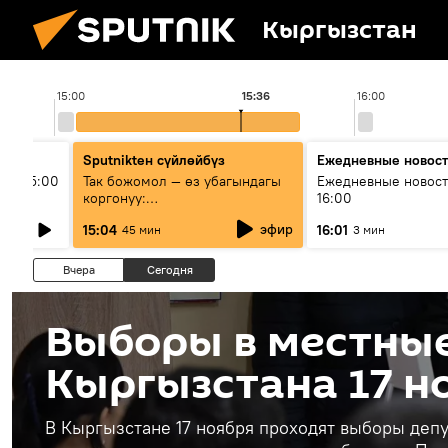
Кыргызстан
15:00
15:36
16:00
Sputnikteн сүйлөйбүз
Ежедневные новос
ыш 15:00
Так божомол — өз убагындагы
Ежедневные новост
коргонуу:
16:00
гидрометеорологиялык кызмат
эфир
15:04
16:01
45 мин
3 мин
кантип өркүндөтүлүүдө
Вчера
Сегодня
Выборы в местны
Кыргызстана 17 н
В Кыргызстане 17 ноября проходят выборы деп