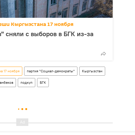
еши Кыргызстана 17 ноября
" сняли с выборов в БГК из-за
а 17 ноября
партия "Социал-демократы"
Кыргызстан
анбеков
подкуп
БГК