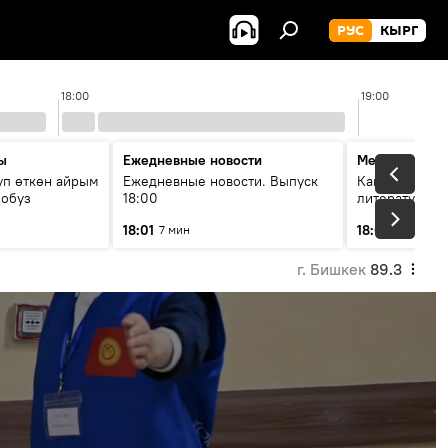
РУС
КЫРГ
18:00
19:00
ы
Ежедневные новости
Между строк
уп өткөн айрым
Ежедневные новости. Выпуск
Как кошки за
лобуз
18:00
литературу
18:01
18:08
7 мин
49 мин
г. Бишкек
89.3