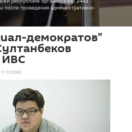
о всей республике организовано 2443
ы после проведения административно-
циал-демократов"
Султанбеков
 ИВС
 17.11.2024
)