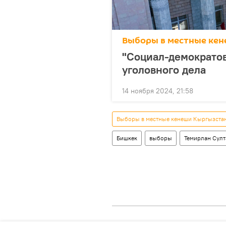
Выборы в местные кен
"Социал-демократов
уголовного дела
14 ноября 2024, 21:58
Выборы в местные кенеши Кыргызстан
Бишкек
выборы
Темирлан Султ