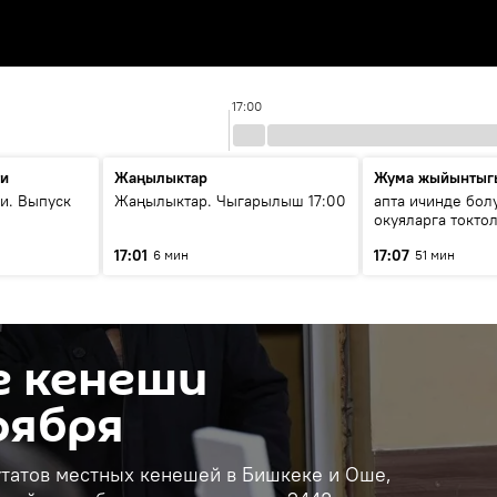
17:00
ти
Жаңылыктар
Жума жыйынтыг
и. Выпуск
Жаңылыктар. Чыгарылыш 17:00
апта ичинде бол
окуяларга токто
17:01
17:07
6 мин
51 мин
е кенеши
оября
утатов местных кенешей в Бишкеке и Оше,