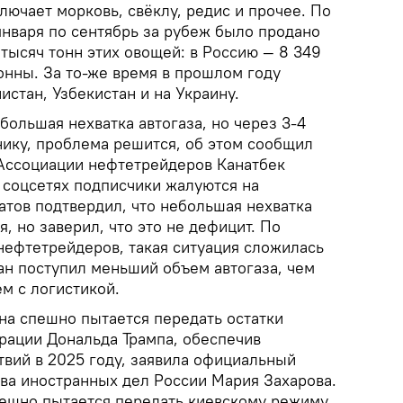
ключает морковь, свёклу, редис и прочее. По
января по сентябрь за рубеж было продано
тысяч тонн этих овощей: в Россию — 8 349
тонны. За то-же время в прошлом году
истан, Узбекистан и на Украину.
ольшая нехватка автогаза, но через 3-4
нику, проблема решится, об этом сообщил
 Ассоциации нефтетрейдеров Канатбек
 соцсетях подписчики жалуются на
атов подтвердил, что небольшая нехватка
, но заверил, что это не дефицит. По
нефтетрейдеров, такая ситуация сложилась
тан поступил меньший объем автогаза, чем
м с логистикой.
а спешно пытается передать остатки
рации Дональда Трампа, обеспечив
вий в 2025 году, заявила официальный
ва иностранных дел России Мария Захарова.
пешно пытается передать киевскому режиму