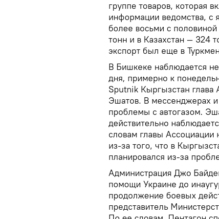
группе товаров, которая в
информации ведомства, с 
более восьми с половиной 
тонн и в Казахстан — 324 
экспорт был еще в Туркмен
В Бишкеке наблюдается неб
дня, примерно к понедель
Sputnik Кыргызстан глава
Эшатов. В мессенджерах и
проблемы с автогазом. Эш
действительно наблюдается
словам главы Ассоциации 
из-за того, что в Кыргызс
планировался из-за пробле
Администрация Джо Байден
помощи Украине до инаугу
продолжение боевых дейст
представитель Министерст
По ее словам, Пентагон с