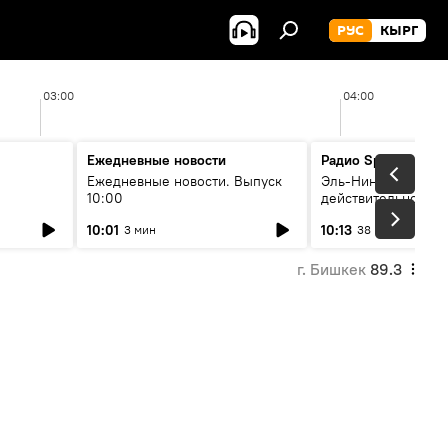
РУС
КЫРГ
03:00
04:00
Ежедневные новости
Радио Sputnik Кыр
Ежедневные новости. Выпуск
Эль-Ниньо, жара и 
10:00
действительно вли
 өнүгүү
погоду в Кыргызст
10:01
10:13
3 мин
38 мин
г. Бишкек
89.3