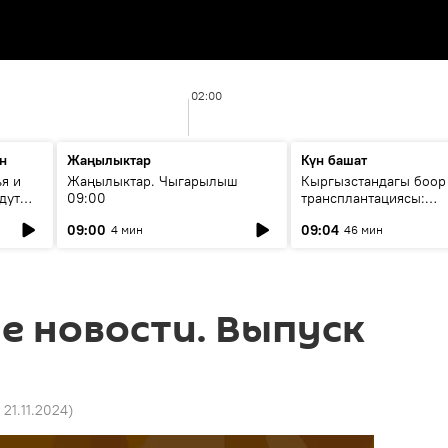
02:00
н
Жаңылыктар
Күн башат
я и
Жаңылыктар. Чыгарылыш
Кыргызстандагы боор
дут
09:00
трансплантациясы:
жетишкендиктер жана
09:00
09:04
4 мин
46 мин
келечеги
е новости. Выпуск
 21.11.2024
)