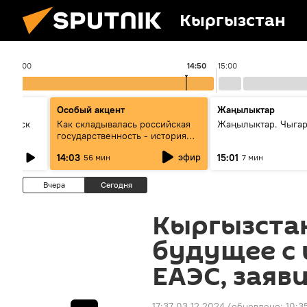
Кыргызстан
14:00
14:50
15:00
Особый акцент
Жаңылыктар
Выпуск
Как складывалась российская
Жаңылыктар. Чыга
государственность - история
России и геополитика Евразии
эфир
14:03
15:01
56 мин
7 мин
глазами аналитиков
Вчера
Сегодня
Кыргызстан
будущее с 
ЕАЭС, заяв
17:37 03.12.2024
(обновлено:
10:3