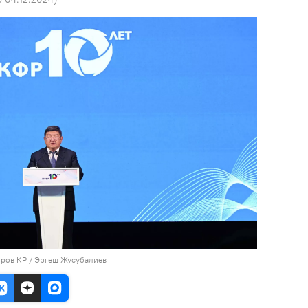
тров КР / Эргеш Жусубалиев