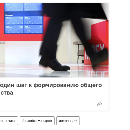
 один шаг к формированию общего
ства
кономика
Акылбек Жапаров
интеграция