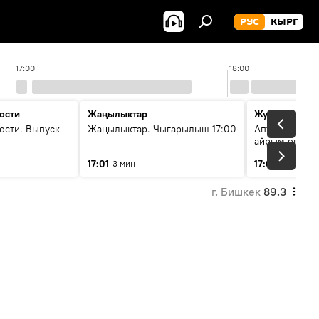
РУС
КЫРГ
17:00
18:00
ости
Жаңылыктар
Жума жыйын
ости. Выпуск
Жаңылыктар. Чыгарылыш 17:00
Апта ичинде 
айрым окуяла
17:01
17:05
3 мин
45 мин
г. Бишкек
89.3