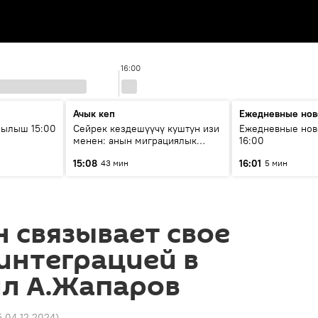
16:00
Ачык кеп
Ежедневные нов
рылыш 15:00
Сейрек кездешүүчү куштун изи
Ежедневные нов
менен: анын миграциялык
16:00
жолу эмнеден кабар берет?
15:08
16:01
43 мин
5 мин
 связывает свое
интеграцией в
ил А.Жапаров
5 04.12.2024
)