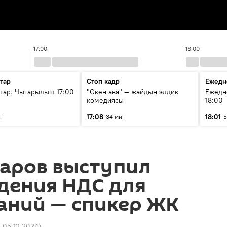
17:00
18:00
тар
Стоп кадр
Ежедн
ар. Чыгарылыш 17:00
"Окен ава" — жайдын элдик
Ежедн
комедиясы
18:00
17:08
18:01
н
34 мин
5
аров выступил
дения НДС для
аний — спикер ЖК
4 05.12.2024
)