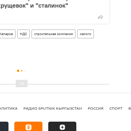
рущевок" и "сталинок"
Жапаров
НДС
строительная компания
налоги
ОЛИТИКА
РАДИО SPUTNIK КЫРГЫЗСТАН
РОССИЯ
СПОРТ