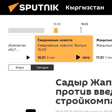
Кыргызстан
16:00
16:22
Ежедневные новости
Жаңылык
н тарбияланган
Ежедневные новости. Выпуск
Жаңылыкт
й болобу?
16:00
жашоосунда
эфир
16:01
17:01
3 мин
7 ми
орду
Вчера
Сегодня
Садыр Жап
против вве
стройкомп
15:13 05.12.2024
(обновлено:
15:2