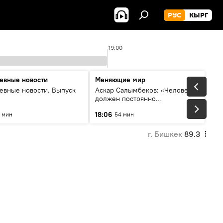
РУС
КЫРГ
19:00
евные новости
Меняющие мир
евные новости. Выпуск
Аскар Салымбеков: «Человек
должен постоянно
совершенствоваться»
18:06
 мин
54 мин
г. Бишкек
89.3