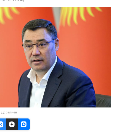
н Досалиев