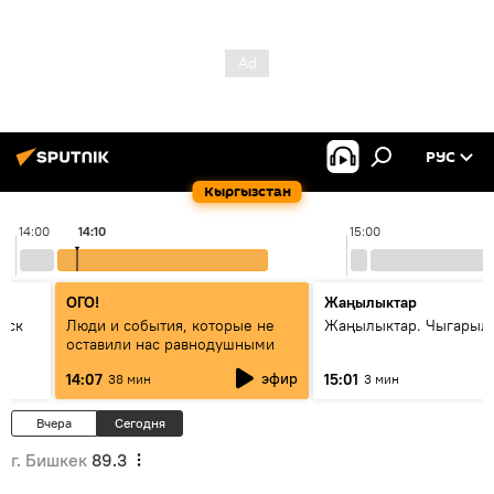
РУС
Кыргызстан
14:00
14:10
15:00
ОГО!
Жаңылыктар
уск
Люди и события, которые не
Жаңылыктар. Чыгарыл
оставили нас равнодушными
эфир
14:07
15:01
38 мин
3 мин
Вчера
Сегодня
г. Бишкек
89.3