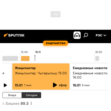
РУС
Кыргызстан
15:00
15:11
16:00
Жаңылыктар
Ежедневные новости
кая
Жаңылыктар. Чыгарылыш 15:00
Ежедневные новости. 
16:00
эфир
15:01
16:01
7 мин
3 мин
Вчера
Сегодня
г. Бишкек
89.3