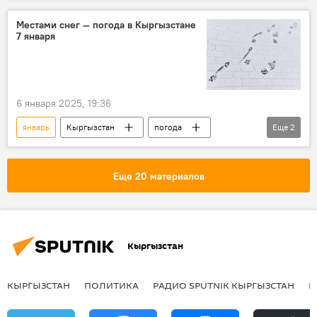
Местами снег — погода в Кыргызстане
7 января
6 января 2025, 19:36
январь
Кыргызстан
погода
Еще
2
прогноз погоды
Кыргызгидромет
Еще 20 материалов
Кыргызстан
КЫРГЫЗСТАН
ПОЛИТИКА
РАДИО SPUTNIK КЫРГЫЗСТАН
Р