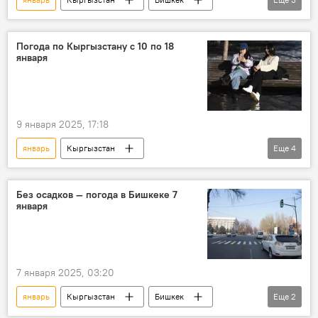
погода
погода в Бишкеке
неделя
Погода по Кыргызстану с 10 по 18
января
9 января 2025, 17:18
январь
Кыргызстан
Еще
4
погода в Кыргызстане
Кыргызгидромет
прогноз
неделя
Без осадков — погода в Бишкеке 7
января
7 января 2025, 03:20
январь
Кыргызстан
Бишкек
Еще
2
прогноз погоды
температура