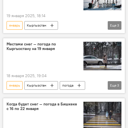
19 января 2025, 18:14
январь
Кыргызстан
Еще
3
погода в Кыргызстане
погода
прогноз погоды
Местами снег — погода по
Кыргызстану на 19 января
18 января 2025, 19:04
январь
Кыргызстан
погода
Еще
3
прогноз
Кыргызгидромет
снег
Когда будет снег — погода в Бишкеке
с 16 по 22 января