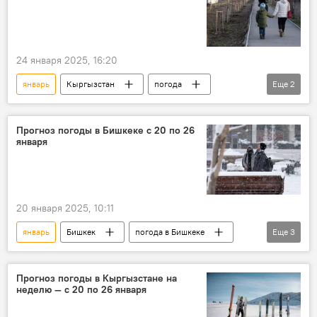
24 января 2025, 16:20
январь
Кыргызстан
погода
Еще
2
прогноз погоды
погода в Кыргызстане
Прогноз погоды в Бишкеке с 20 по 26
января
20 января 2025, 10:11
январь
Бишкек
погода в Бишкеке
Еще
3
прогноз погоды
погода
Кыргызстан
Прогноз погоды в Кыргызстане на
неделю — с 20 по 26 января