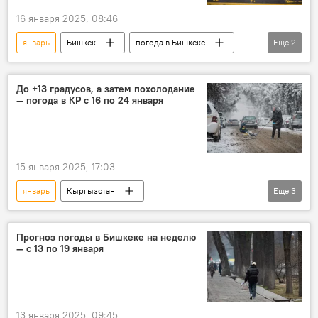
16 января 2025, 08:46
январь
Бишкек
погода в Бишкеке
Еще
2
погода
прогноз погоды
До +13 градусов, а затем похолодание
— погода в КР с 16 по 24 января
15 января 2025, 17:03
январь
Кыргызстан
Еще
3
погода в Кыргызстане
погода
прогноз погоды
Прогноз погоды в Бишкеке на неделю
— с 13 по 19 января
13 января 2025, 09:45