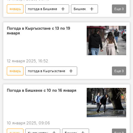
январь
погода в Бишкеке
Бишкек
Еще
3
погода
прогноз погоды
Кыргызстан
Погода в Кыргызстане с 13 по 19
января
12 января 2025, 16:52
январь
погода в Кыргызстане
Еще
3
Кыргызстан
погода
прогноз погоды
Погода в Бишкеке с 10 по 16 января
10 января 2025, 09:06
январь
Кыргызстан
Бишкек
Еще
3