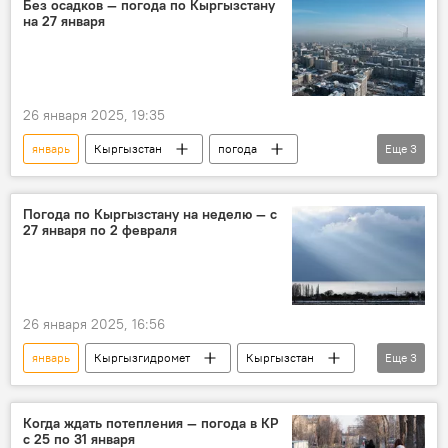
Без осадков — погода по Кыргызстану
на 27 января
26 января 2025, 19:35
январь
Кыргызстан
погода
Еще
3
прогноз погоды
Кыргызгидромет
зима
Погода по Кыргызстану на неделю — с
27 января по 2 февраля
26 января 2025, 16:56
январь
Кыргызгидромет
Кыргызстан
Еще
3
Прогноз погоды по Кыргызстану
февраль
погода
Когда ждать потепления — погода в КР
с 25 по 31 января