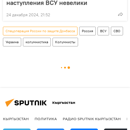
наступления ВСУ невелики
24 декабря 2024, 21:52
Спецоперация России по защите Донбасса
Россия
ВСУ
СВО
Украина
колумнистика
Колумнисты
Кыргызстан
КЫРГЫЗСТАН
ПОЛИТИКА
РАДИО SPUTNIK КЫРГЫЗСТАН
Р