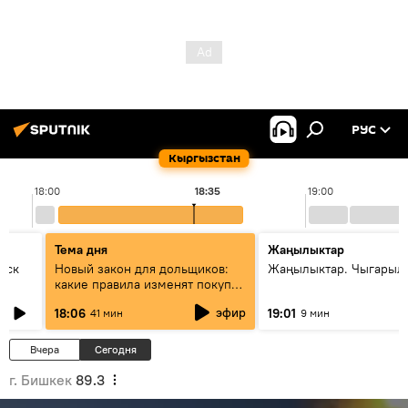
РУС
Кыргызстан
18:00
18:35
19:00
Тема дня
Жаңылыктар
уск
Новый закон для дольщиков:
Жаңылыктар. Чыгарыл
какие правила изменят покупку
квартир
эфир
18:06
19:01
41 мин
9 мин
Вчера
Сегодня
г. Бишкек
89.3