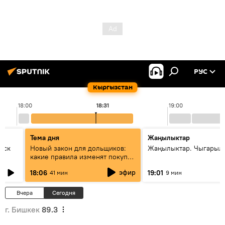
РУС
Кыргызстан
18:00
18:31
19:00
Тема дня
Жаңылыктар
уск
Новый закон для дольщиков:
Жаңылыктар. Чыгарыл
какие правила изменят покупку
квартир
эфир
18:06
19:01
41 мин
9 мин
Вчера
Сегодня
г. Бишкек
89.3