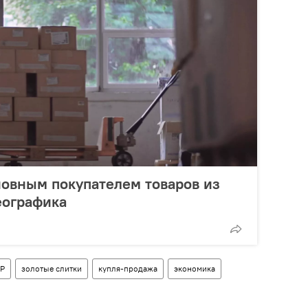
новным покупателем товаров из
еографика
КР
золотые слитки
купля-продажа
экономика