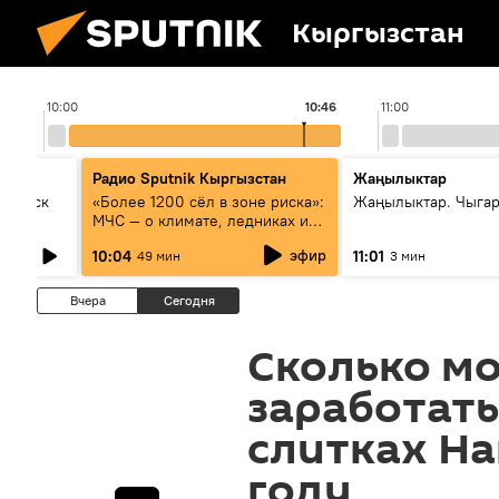
Кыргызстан
10:00
10:46
11:00
Радио Sputnik Кыргызстан
Жаңылыктар
Выпуск
«Более 1200 сёл в зоне риска»:
Жаңылыктар. Чыгар
МЧС — о климате, ледниках и
системе оповещения
эфир
10:04
11:01
49 мин
3 мин
населения
Вчера
Сегодня
Сколько м
заработать
слитках Н
году