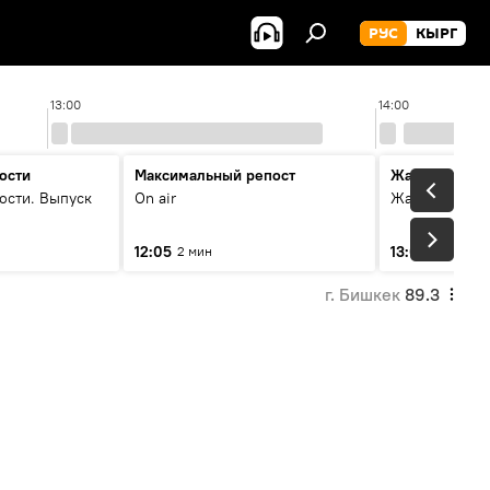
РУС
КЫРГ
13:00
14:00
ости
Максимальный репост
Жаңылыктар
ости. Выпуск
On air
Жаңылыктар.
12:05
13:01
2 мин
3 мин
г. Бишкек
89.3