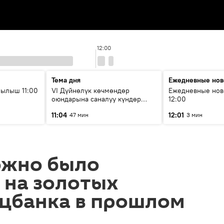
12:00
Тема дня
Ежедневные нов
ылыш 11:00
VI Дүйнөлүк көчмөндөр
Ежедневные нов
оюндарына саналуу күндөр
12:00
калды: даярдык иштери кайсы
11:04
12:01
47 мин
3 мин
этапка жетти?
ожно было
 на золотых
ацбанка в прошлом