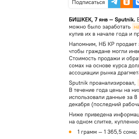
Подписаться
БИШКЕК, 7 янв — Sputnik.
можно было заработать
н
купив их в начале года и п
Напомним, НБ КР продает 
чтобы граждане могли инве
Стоимость продажи и обра
сомах на основе курса до
ассоциации рынка драгмета
Sputnik проанализировал,
В течение года цены на н
использовали данные за 8 
декабря (последний рабочи
Ниже приведена информаци
на одном слитке, купленно
1 грамм — 1 365,5 сома;