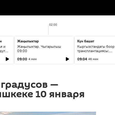
02:00
н
Жаңылыктар
Күн башат
я и
Жаңылыктар. Чыгарылыш
Кыргызстандагы боор
дут
09:00
трансплантациясы:
жетишкендиктер жана
09:00
09:04
4 мин
46 мин
келечеги
 градусов —
ишкеке 10 января