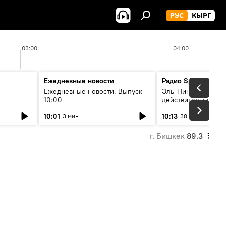
РУС
КЫРГ
03:00
04:00
Ежедневные новости
Радио Sputnik Кыр
Ежедневные новости. Выпуск
Эль-Ниньо, жара и 
10:00
действительно вли
 өнүгүү
погоду в Кыргызст
10:01
10:13
3 мин
38 мин
г. Бишкек
89.3