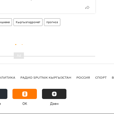
Бишкеке
Кыргызгидромет
прогноз
ОЛИТИКА
РАДИО SPUTNIK КЫРГЫЗСТАН
РОССИЯ
СПОРТ
e
OK
Дзен