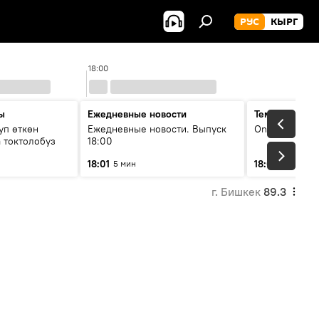
РУС
КЫРГ
18:00
19:0
ы
Ежедневные новости
Тема дня
уп өткөн
Ежедневные новости. Выпуск
On air
 токтолобуз
18:00
18:01
18:07
5 мин
30 мин
г. Бишкек
89.3