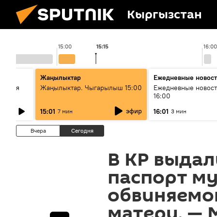
Кыргызстан
15:00
15:16
16:00
стан
Жаңылыктар
Ежедневные новос
ческая
Жаңылыктар. Чыгарылыш 15:00
Ежедневные новост
16:00
эфир
15:01
16:01
7 мин
3 мин
Вчера
Сегодня
В КР выда
паспорт м
обвиняемо
матери, —