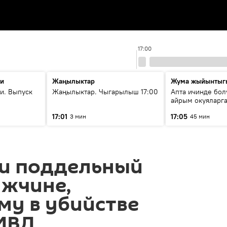
17:00
ти
Жаңылыктар
Жума жыйынтыг
и. Выпуск
Жаңылыктар. Чыгарылыш 17:00
Апта ичинде бол
айрым окуяларга
17:01
17:05
3 мин
45 мин
ли поддельный
ужчине,
му в убийстве
 МВД