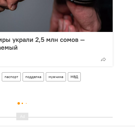
иры украли 2,5 млн сомов —
аемый
паспорт
подделка
мужчина
МВД