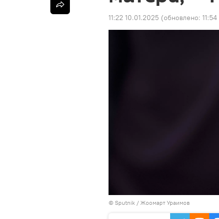
11:22 10.01.2025
(обновлено:
11:54
©
Sputnik
/ Жоомарт Ураимов