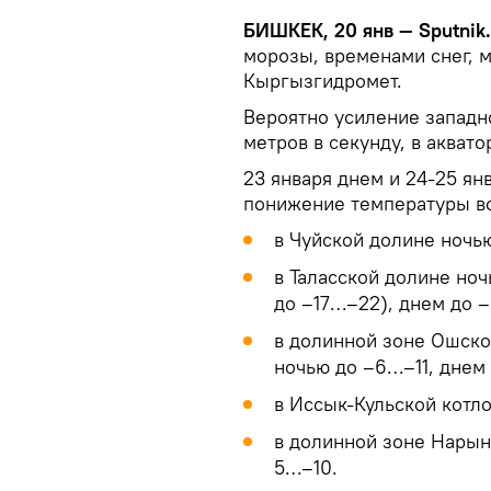
БИШКЕК, 20 янв — Sputnik
морозы, временами снег, 
Кыргызгидромет.
Вероятно усиление западно
метров в секунду, в аквато
23 января днем и 24-25 ян
понижение температуры во
в Чуйской долине ночь
в Таласской долине но
до –17…–22), днем до –
в долинной зоне Ошско
ночью до –6…–11, днем
в Иссык-Кульской котл
в долинной зоне Нарын
5…–10.