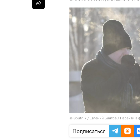
©
Sputnik
/ Евгений Биятов
/
Перейти в 
Подписаться