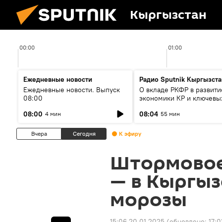
Кыргызстан
00:00
01:00
Ежедневные новости
Радио Sputnik Кыргызста
Ежедневные новости. Выпуск
О вкладе РКФР в развити
08:00
экономики КР и ключевы
секторах до 2030 года
08:00
08:04
4 мин
55 мин
Вчера
Сегодня
К эфиру
Штормовое
— в Кыргы
морозы
15:06 20.01.2025
(обновлено:
17:0