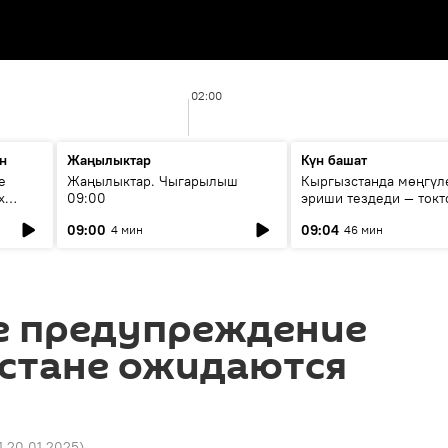
02:00
н
Жаңылыктар
Күн башат
е
Жаңылыктар. Чыгарылыш
Кыргызстанда мөңгүл
х
09:00
эриши тездеди — токт
мүмкүн эмеспи?
09:00
09:04
4 мин
46 мин
 предупреждение
зстане ожидаются
1 20.01.2025
)