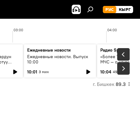
РУС
КЫРГ
03:00
04:00
Ежедневные новости
Радио Sputnik Кыр
өрдүн
Ежедневные новости. Выпуск
«Более 1200 сёл в 
отуу
10:00
МЧС — о климате, 
системе оповещен
10:01
10:04
3 мин
49 мин
населения
г. Бишкек
89.3