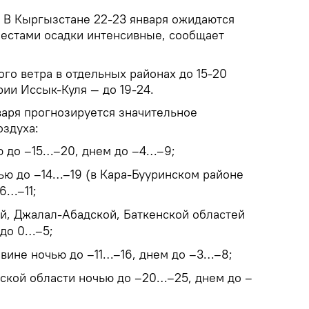
.
В Кыргызстане 22-23 января ожидаются
местами осадки интенсивные, сообщает
го ветра в отдельных районах до 15-20
рии Иссык-Куля — до 19-24.
варя прогнозируется значительное
здуха:
ю до –15…–20, днем до –4…–9;
чью до –14…–19 (в Кара-Бууринском районе
6…–11;
й, Джалал-Абадской, Баткенской областей
 до 0…–5;
овине ночью до –11…–16, днем до –3…–8;
ской области ночью до –20…–25, днем до –