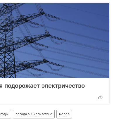
я подорожает электричество
огоды
погода в Кыргызстане
мороз