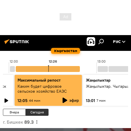
РУС
Кыргызстан
12:00
12:26
13:00
Максимальный репост
Жаңылыктар
уск
Каким будет цифровое
Жаңылыктар. Чыгарыл
сельское хозяйство ЕАЭС
эфир
12:05
13:01
44 мин
7 мин
Вчера
Сегодня
г. Бишкек
89.3