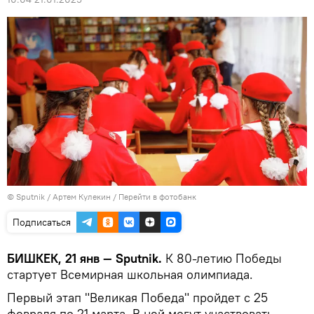
©
Sputnik
/ Артем Кулекин
/
Перейти в фотобанк
Подписаться
БИШКЕК, 21 янв — Sputnik.
К 80-летию Победы
стартует Всемирная школьная олимпиада.
Первый этап "Великая Победа" пройдет с 25
февраля по 21 марта. В ней могут участвовать