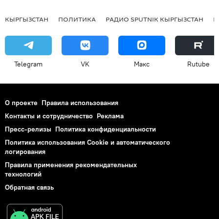
КЫРГЫЗСТАН
ПОЛИТИКА
РАДИО SPUTNIK КЫРГЫЗСТАН
Р
Telegram
VK
Макс
Rutube
О проекте
Правила использования
Контакты и сотрудничество
Реклама
Пресс-релизы
Политика конфиденциальности
Политика использования Cookie и автоматического
логирования
Правила применения рекомендательных
технологий
Обратная связь