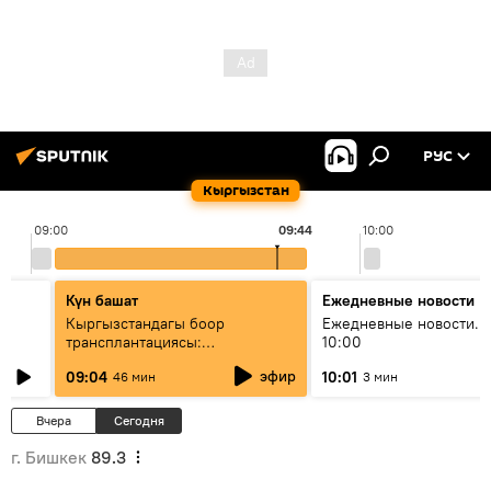
РУС
Кыргызстан
09:00
09:44
10:00
Күн башат
Ежедневные новости
Кыргызстандагы боор
Ежедневные новости. 
трансплантациясы:
10:00
жетишкендиктер жана өнүгүү
эфир
09:04
10:01
46 мин
3 мин
келечеги
Вчера
Сегодня
г. Бишкек
89.3