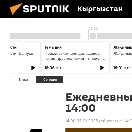
Кыргызстан
17:00
18:00
 новости
Тема дня
Жаңылык
новости. Выпуск
Новый закон для дольщиков:
Жаңылыкт
какие правила изменят покупку
квартир
18:06
19:01
41 мин
4 ми
Вчера
Сегодня
Ежедневны
14:00
14:00 25.01.2025
(обновлено:
14:1