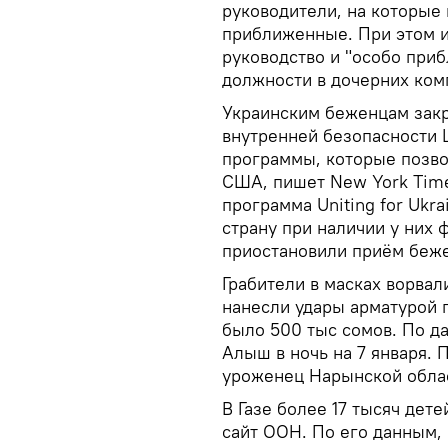
руководители, на которые 
приближенные. При этом и
руководство и "особо при
должности в дочерних комп
Украинским беженцам зак
внутренней безопасности 
программы, которые позво
США, пишет New York Time
программа Uniting for Ukr
страну при наличии у них
приостановили приём беже
Грабители в масках ворвал
нанесли удары арматурой п
было 500 тыс сомов. По д
Алыш в ночь на 7 января. 
уроженец Нарынской облас
В Газе более 17 тысяч дет
сайт ООН. По его данным,