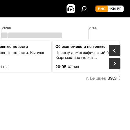
РУС
КЫРГ
20:00
21:00
евные новости
Об экономике и не только
евные новости. Выпуск
Почему демографический бум
Кыргызстана может
превратиться в проблему и как
20:05
4 мин
37 мин
этого избежать
г. Бишкек
89.3