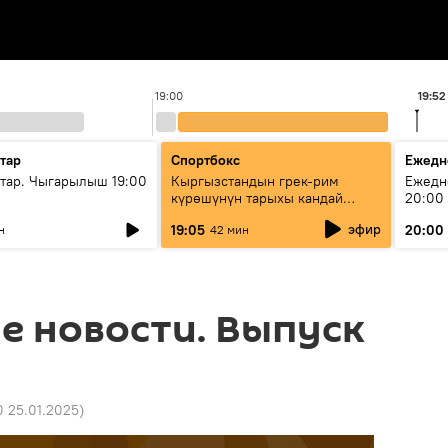
19:00
19:52
тар
Спортбокс
Ежедн
ар. Чыгарылыш 19:00
Кыргызстандын грек-рим
Ежедн
күрөшүнүн тарыхы кандай
20:00
башталган?
эфир
19:05
20:00
н
42 мин
е новости. Выпуск
0 25.01.2025
)