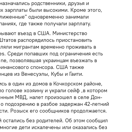
назначались родственники, друзья и
х зарплаты были высокими. Кроме этого,
ближенные" одновременно занимали
аниях, где также получали зарплату.
рывают въезд в США. Министерство
Штатов распорядилось приостановить
ляли мигрантам временно проживать в
s. Среди попавших под ограничения есть
aine, позволявшая украинцам въезжать в
 финансового спонсора. США также
нцев из Венесуэлы, Кубы и Гаити.
ись в один из домов в Кочкорском районе,
о голове хозяину и украли сейф ,в котором
анным МВД, налет произошел в селе Дон-
По подозрению в разбое задержан 42-летний
ти. Розыск его сообщников продолжается.
ей остались без родителей. Об этом сообщил
 многие дети искалечены или оказались без