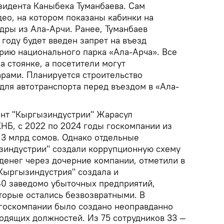
идента Каныбека Туманбаева. Сам
ео, на котором показаны кабинки на
дры из Ала-Арчи. Ранее, Туманбаев
году будет введен запрет на въезд
орию национального парка «Ала-Арча». Все
а стоянке, а посетители могут
арами. Планируется строительство
для автотранспорта перед въездом в «Ала-
нт "Кыргызиндустрии" Жарасул
НБ, c 2022 по 2024 годы госкомпании из
3 млрд сомов. Однако отдельные
зиндустрии" создали коррупционную схему
денег через дочерние компании, отметили в
"Кыргызиндустрия" создала и
0 заведомо убыточных предприятий,
торые остались безвозвратными. В
в госкомпании было создано неоправданно
одящих должностей. Из 75 сотрудников 33 —