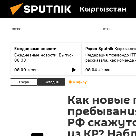
Кыргызстан
00:00
01:00
Ежедневные новости
Радио Sputnik Кыргызста
Ежедневные новости. Выпуск
Федерация тхэквондо IT
08:00
рассказала, как команда 
жертвой мошенников
08:00
08:04
4 мин
40 мин
Вчера
Сегодня
К эфиру
Как новые 
пребывани
РФ скажут
из КР? На