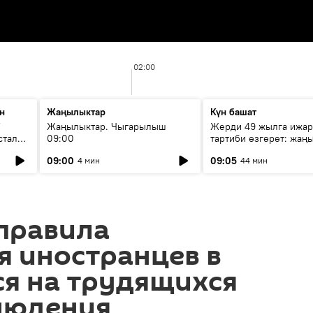
02:00
н
Жаңылыктар
Күн башат
F
Жаңылыктар. Чыгарылыш
Жерди 49 жылга ижар
стала
09:00
тартиби өзгөрөт: жаңы
эмнени көздөйт?
09:00
09:05
4 мин
44 мин
правила
я иностранцев в
ся на трудящихся
блюдения