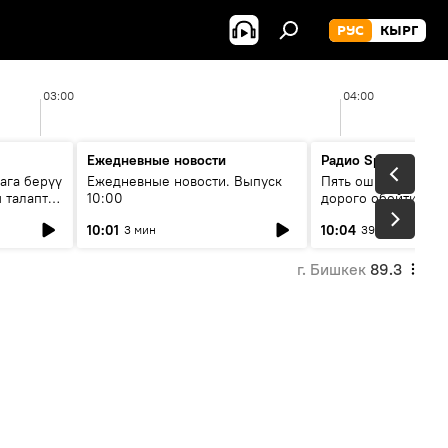
РУС
КЫРГ
03:00
04:00
Ежедневные новости
Радио Sputnik Кыр
ага берүү
Ежедневные новости. Выпуск
Пять ошибок котор
 талаптар
10:00
дорого обойтись п
жилья
10:01
10:04
3 мин
39 мин
г. Бишкек
89.3