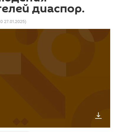
елей диаспор.
10 27.01.2025
)