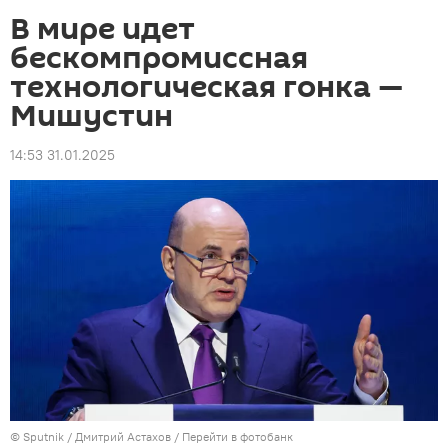
В мире идет
бескомпромиссная
технологическая гонка —
Мишустин
14:53 31.01.2025
©
Sputnik
/ Дмитрий Астахов
/
Перейти в фотобанк