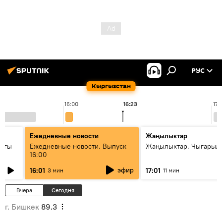
РУС
Кыргызстан
16:00
16:23
17:
Ежедневные новости
Жаңылыктар
дагы
Ежедневные новости. Выпуск
Жаңылыктар. Чыгарыл
16:00
ызмат
эфир
16:01
17:01
3 мин
11 мин
Вчера
Сегодня
г. Бишкек
89.3