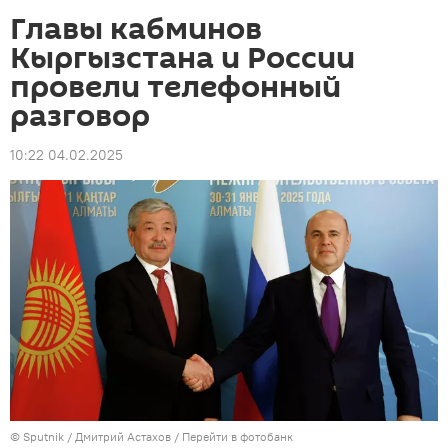
Главы кабминов
Кыргызстана и России
провели телефонный
разговор
10:22 04.02.2025
©
Sputnik
/ Дмитрий Астахов
/
Перейти в фотобанк