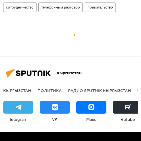
сотрудничество
телефонный разговор
правительство
Кыргызстан
КЫРГЫЗСТАН
ПОЛИТИКА
РАДИО SPUTNIK КЫРГЫЗСТАН
Р
Telegram
VK
Макс
Rutube