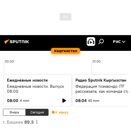
РУС
Кыргызстан
00:00
01:00
Ежедневные новости
Радио Sputnik Кыргызстан
Ежедневные новости. Выпуск
Федерация тхэквондо ITF
08:00
рассказала, как команда ста
жертвой мошенников
08:00
08:04
4 мин
40 мин
Вчера
Сегодня
К эфиру
г. Бишкек
89.3