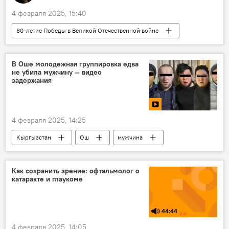
4 февраля 2025, 15:40
80-летие Победы в Великой Отечественной войне
Кыргызстан
Киргизская ССР
победа
Великая Отечественная война
В Оше молодежная группировка едва
не убила мужчину — видео
Летчики
самолеты
задержания
4 февраля 2025, 14:25
Кыргызстан
Ош
мужчина
нападение
задержание
ГКНБ
группировка
видео
Как сохранить зрение: офтальмолог о
катаракте и глаукоме
44:44
4 февраля 2025, 14:05