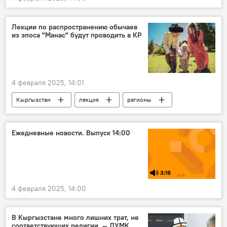
Лекции по распространению обычаев
из эпоса "Манас" будут проводить в КР
4 февраля 2025, 14:01
Кыргызстан
лекция
регионы
эпос
эпос "Манас"
традиции
обычаи
Пресс-центр
Ежедневные новости. Выпуск 14:00
3:18
4 февраля 2025, 14:00
В Кыргызстане много лишних трат, не
соответствующих религии, — ДУМК