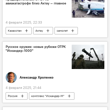
авиакатастрофе близ Актау — главное
4 февраля 2025, 22:33
Казахстан
Актау
самолет
крушение
Отчет
В мире
Русское оружие: новые рубежи ОТРК
"Искандер-1000"
Александр Хроленко
4 февраля 2025, 21:44
Россия
комплекс "Искандер-М"
армия
вооружение
ракеты