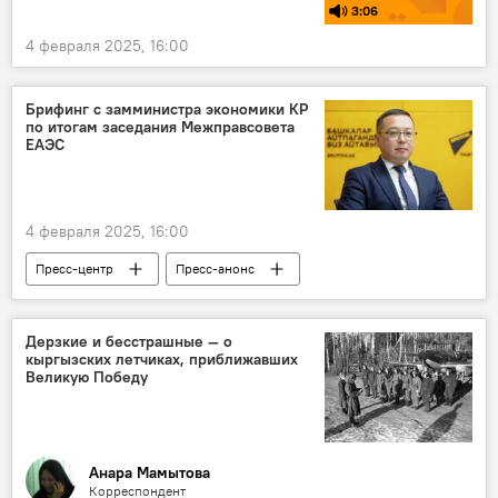
3:06
4 февраля 2025, 16:00
Брифинг с замминистра экономики КР
по итогам заседания Межправсовета
ЕАЭС
4 февраля 2025, 16:00
Пресс-центр
Пресс-анонс
Межправсовет глав правительств стран ЕАЭС в Бишкеке
Назарбек Малаев
брифинг
Дерзкие и бесстрашные — о
кыргызских летчиках, приближавших
Кыргызстан
Великую Победу
Анара Мамытова
Корреспондент