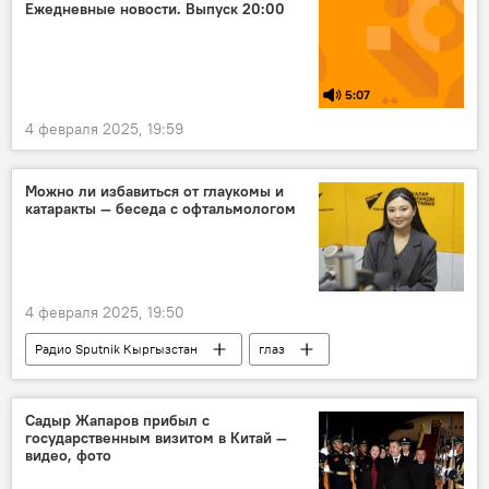
военная мощь
Колумнисты
Ежедневные новости. Выпуск 20:00
колумнистика
5:07
4 февраля 2025, 19:59
Можно ли избавиться от глаукомы и
катаракты — беседа с офтальмологом
4 февраля 2025, 19:50
Радио Sputnik Кыргызстан
глаз
операция
заболевание
лечение
офтальмолог
Кыргызстан
Садыр Жапаров прибыл с
государственным визитом в Китай —
Айжана Алибиева
Особый акцент
видео, фото