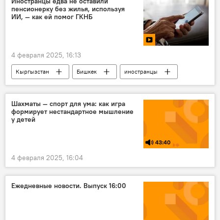
Иностранцы едва не оставили
пенсионерку без жилья, используя
ИИ, — как ей помог ГКНБ
4 февраля 2025, 16:13
Кыргызстан
Бишкек
иностранцы
мошенники
жилье
пенсионерка
ГКНБ
видео
Шахматы — спорт для ума: как игра
формирует нестандартное мышление
у детей
43:40
4 февраля 2025, 16:04
Ежедневные новости. Выпуск 16:00