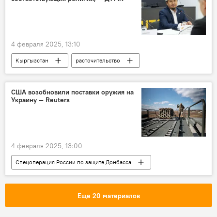
4 февраля 2025, 13:10
Кыргызстан
расточительство
ДУМК
традиции
расходы
религия
Пресс-центр
США возобновили поставки оружия на
Украину — Reuters
4 февраля 2025, 13:00
Спецоперация России по защите Донбасса
В мире
США
Украина
оружие
поставка
Дональд Трамп
Еще 20 материалов