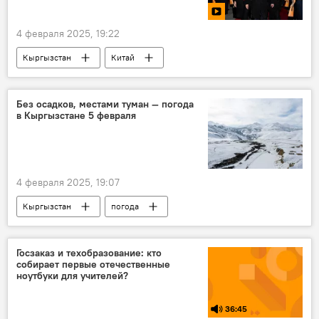
4 февраля 2025, 19:22
Кыргызстан
Китай
государственный визит
Садыр Жапаров
Пекин
видео
фото
Без осадков, местами туман — погода
в Кыргызстане 5 февраля
4 февраля 2025, 19:07
Кыргызстан
погода
погода в Кыргызстане
прогноз погоды
Госзаказ и техобразование: кто
собирает первые отечественные
ноутбуки для учителей?
36:45