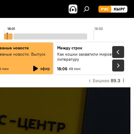
РУС
КЫРГ
18:01
19:00
евные новости
Между строк
евные новости. Выпуск
Как кошки захватили мировую
литературу
эфир
18:06
6 мин
49 мин
г. Бишкек
89.3