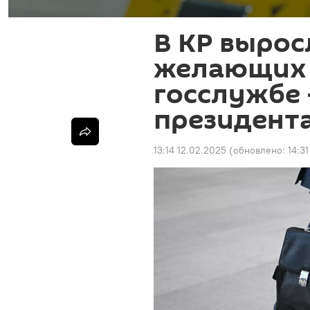
В КР вырос
желающих 
госслужбе
президент
13:14 12.02.2025
(обновлено:
14:3