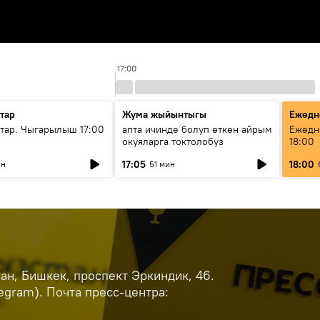
17:00
тар
Жума жыйынтыгы
Ежедн
ар. Чыгарылыш 17:00
апта ичинде болуп өткөн айрым
Ежедн
окуяларга токтолобуз
18:00
17:05
18:00
ин
51 мин
н, Бишкек, проспект Эркиндик, 46.
legram). Почта пресс-центра: