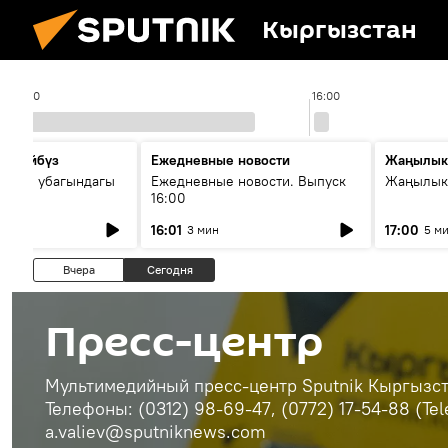
Кыргызстан
15:00
16:00
сүйлөйбүз
Ежедневные новости
Жаңылык
 — өз убагындагы
Ежедневные новости. Выпуск
Жаңылыкт
16:00
рологиялык кызмат
16:01
17:00
3 мин
5 м
ндөтүлүүдө
Вчера
Сегодня
Пресс-центр
Мультимедийный пресс-центр Sputnik Кыргызста
Телефоны: (0312) 98-69-47, (0772) 17-54-88 (Te
a.valiev@sputniknews.com