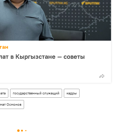
тан
лат в Кыргызстане — советы
лата
государственный служащий
кадры
мат Осмонов