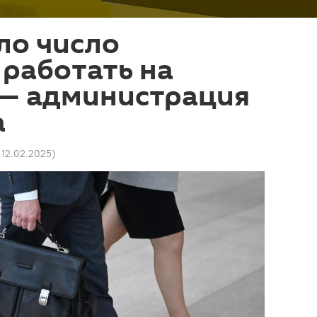
ло число
работать на
 — администрация
а
1 12.02.2025
)