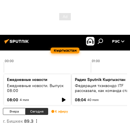
РУС
Кыргызстан
00:00
01:00
Ежедневные новости
Радио Sputnik Кыргызстан
Ежедневные новости. Выпуск
Федерация тхэквондо ITF
08:00
рассказала, как команда ста
жертвой мошенников
08:00
08:04
4 мин
40 мин
Вчера
Сегодня
К эфиру
г. Бишкек
89.3