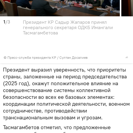
1
/3
Президент КР Садыр Жапаров принял
генерального секретаря ОДКБ Имангали
Тасмагамбетова
©
Пресс-служба президента КР / Султан Досалиев
Президент выразил уверенность, что приоритеты
страны, заложенные на период председательства
(2025 год), окажут положительное влияние на
совершенствование системы коллективной
безопасности во всех ее базовых элементах:
координации политической деятельности, военном
сотрудничестве, противодействии
транснациональным вызовам и угрозам.
Тасмагамбетов отметил, что предложенные