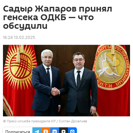
Садыр Жапаров принял
генсека ОДКБ — что
обсудили
16:24 13.02.2025
©
Пресс-служба президента КР / Султан Досалиев
Подписаться