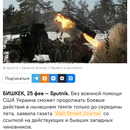
©
Sputnik
/ Евгений Биятов
/
Перейти в фотобанк
Подписаться
БИШКЕК, 25 фев — Sputnik.
Без военной помощи
США Украина сможет продолжать боевые
действия в нынешнем темпе только до середины
лета, заявила газета
Wall Street Journal
со
ссылкой на действующих и бывших западных
чиновников.