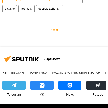
оружие
поставки
боевые действия
Кыргызстан
КЫРГЫЗСТАН
ПОЛИТИКА
РАДИО SPUTNIK КЫРГЫЗСТАН
Р
Telegram
VK
Макс
Rutube