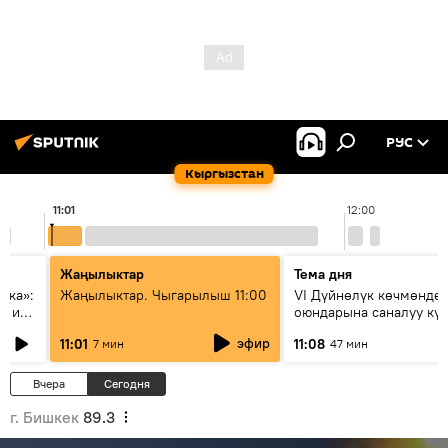
РУС
Кыргызстан
11:01
12:00
Жаңылыктар
Тема дня
ска»:
Жаңылыктар. Чыгарылыш 11:00
VI Дүйнөлүк көчмөндө
х и
оюндарына саналуу кү
калды: даярдык иштер
эфир
11:01
11:08
7 мин
47 мин
этапка жетти?
Вчера
Сегодня
г. Бишкек
89.3