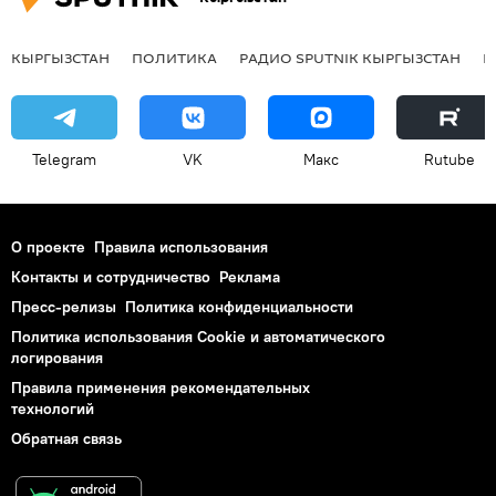
КЫРГЫЗСТАН
ПОЛИТИКА
РАДИО SPUTNIK КЫРГЫЗСТАН
Р
Telegram
VK
Макс
Rutube
О проекте
Правила использования
Контакты и сотрудничество
Реклама
Пресс-релизы
Политика конфиденциальности
Политика использования Cookie и автоматического
логирования
Правила применения рекомендательных
технологий
Обратная связь