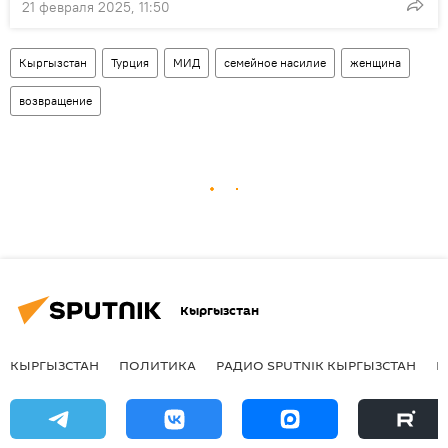
21 февраля 2025, 11:50
Кыргызстан
Турция
МИД
семейное насилие
женщина
возвращение
Кыргызстан
КЫРГЫЗСТАН
ПОЛИТИКА
РАДИО SPUTNIK КЫРГЫЗСТАН
Р