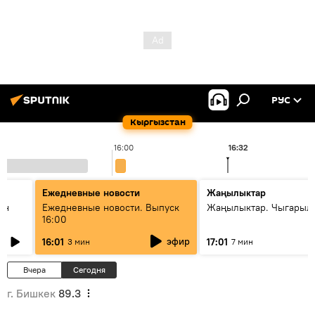
РУС
Кыргызстан
16:00
16:32
Ежедневные новости
Жаңылыктар
ан
Ежедневные новости. Выпуск
Жаңылыктар. Чыгарыл
16:00
эфир
16:01
17:01
3 мин
7 мин
Вчера
Сегодня
г. Бишкек
89.3