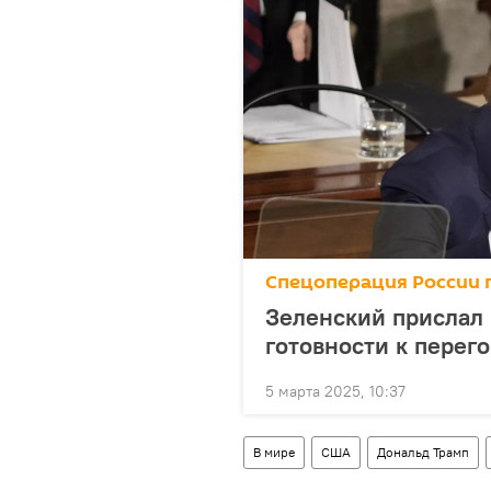
Спецоперация России 
Зеленский прислал 
готовности к перег
5 марта 2025, 10:37
В мире
США
Дональд Трамп