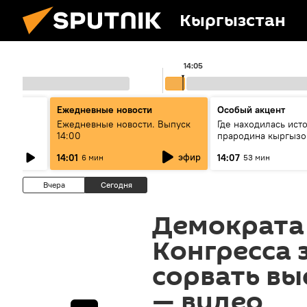
Кыргызстан
14:05
Ежедневные новости
Особый акцент
Ежедневные новости. Выпуск
Где находилась ист
14:00
прародина кыргызо
өнүгүү
эфир
14:01
14:07
6 мин
53 мин
Вчера
Сегодня
Демократа
Конгресса 
сорвать в
— видео