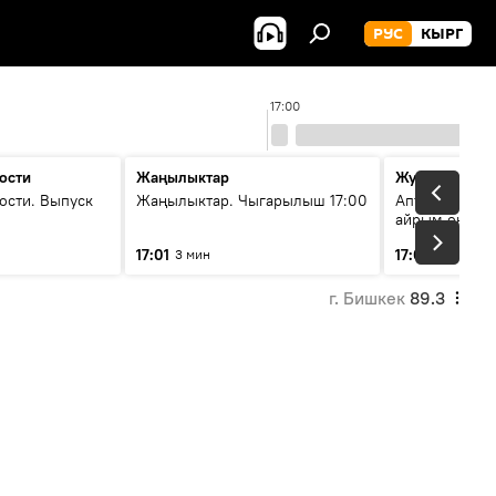
РУС
КЫРГ
17:00
ости
Жаңылыктар
Жума жыйын
ости. Выпуск
Жаңылыктар. Чыгарылыш 17:00
Апта ичинде 
айрым окуяла
17:01
17:05
3 мин
45 мин
г. Бишкек
89.3