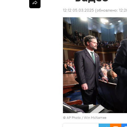
12:12 05.03.2025
(обновлено:
12:2
©
AP Photo
/ Win McNamee