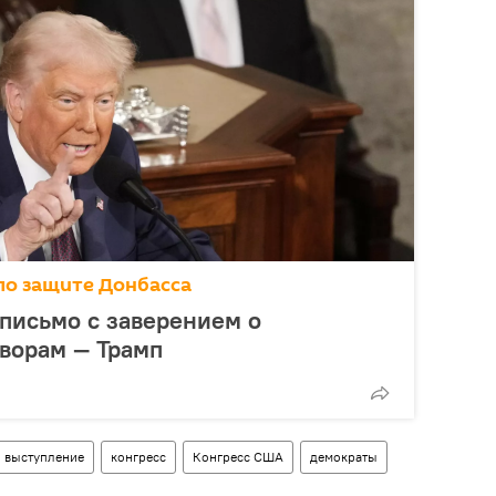
по защите Донбасса
письмо с заверением о
оворам — Трамп
выступление
конгресс
Конгресс США
демократы