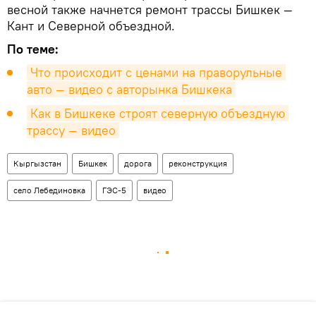
весной также начнется ремонт трассы Бишкек —
Кант и Северной объездной.
По теме:
Что происходит с ценами на праворульные 
авто — видео с авторынка Бишкека
Как в Бишкеке строят северную объездную 
трассу — видео
Кыргызстан
Бишкек
дорога
реконструкция
село Лебединовка
ГЭС-5
видео