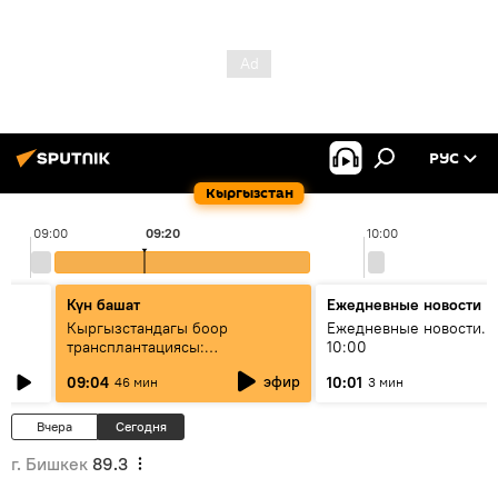
РУС
Кыргызстан
09:00
09:20
10:00
Күн башат
Ежедневные новости
Кыргызстандагы боор
Ежедневные новости. 
трансплантациясы:
10:00
жетишкендиктер жана өнүгүү
эфир
09:04
10:01
46 мин
3 мин
келечеги
Вчера
Сегодня
г. Бишкек
89.3