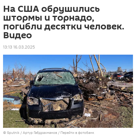
На США обрушились
штормы и торнадо,
погибли десятки человек.
Видео
13:13 16.03.2025
©
Sputnik
/ Артур Габдрахманов
/
Перейти в фотобанк