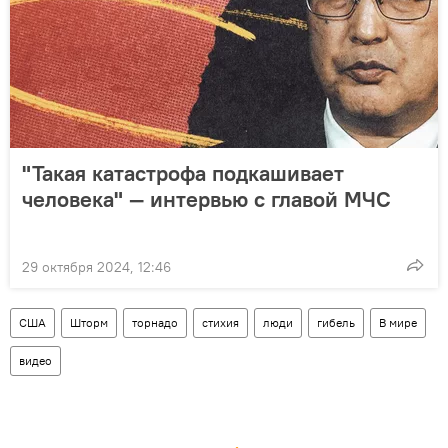
"Такая катастрофа подкашивает
человека" — интервью с главой МЧС
29 октября 2024, 12:46
США
Шторм
торнадо
стихия
люди
гибель
В мире
видео