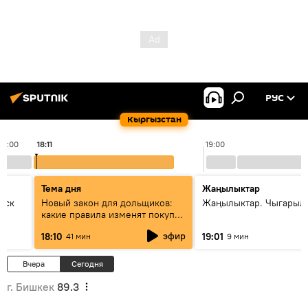
РУС
Кыргызстан
18:00
18:11
19:00
Тема дня
Жаңылыктар
уск
Новый закон для дольщиков:
Жаңылыктар. Чыгарыл
какие правила изменят покупку
квартир
эфир
18:10
19:01
41 мин
9 мин
Вчера
Сегодня
г. Бишкек
89.3